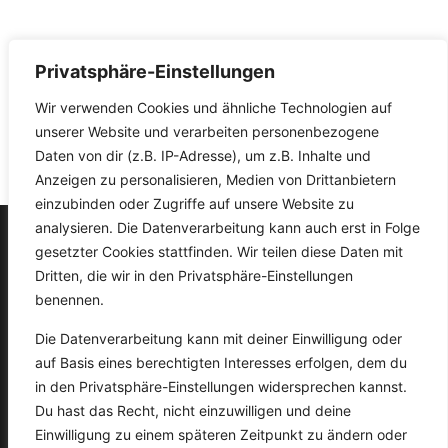
Unsere Stiftungsarbeit ist seit Beginn an schon immer zu
Einhundert Prozent ehrenamtlich und das wird auch so
bleiben. Da wir allerdings eine reine Sachstiftung ohne
Privatsphäre-Einstellungen
dauerhafte finanzielle Unterstützung durch Dritte sind, ist
ein Teil unserer Arbeit immer von Förderungen und
Wir verwenden Cookies und ähnliche Technologien auf
Spenden abhängig.
unserer Website und verarbeiten personenbezogene
Daten von dir (z.B. IP-Adresse), um z.B. Inhalte und
Anzeigen zu personalisieren, Medien von Drittanbietern
einzubinden oder Zugriffe auf unsere Website zu
analysieren. Die Datenverarbeitung kann auch erst in Folge
gesetzter Cookies stattfinden. Wir teilen diese Daten mit
Stiftung Tri-Ergon Filmwerk
Dritten, die wir in den Privatsphäre-Einstellungen
Dengelstraße 18
benennen.
33729 Bielefeld
Die Datenverarbeitung kann mit deiner Einwilligung oder
0521 / 9280150
auf Basis eines berechtigten Interesses erfolgen, dem du
info@triergonfilmwerk.de
in den Privatsphäre-Einstellungen widersprechen kannst.
Du hast das Recht, nicht einzuwilligen und deine
Impressum
|
Datenschutz
|
Förderer
|
Partner
|
Kontakt
Einwilligung zu einem späteren Zeitpunkt zu ändern oder