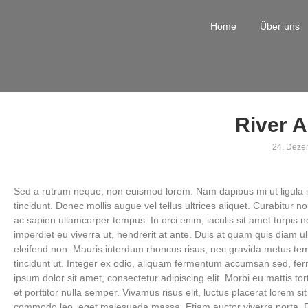
Home
Über uns
River A
24. Deze
Sed a rutrum neque, non euismod lorem. Nam dapibus mi ut ligula i
tincidunt. Donec mollis augue vel tellus ultrices aliquet. Curabitur no
ac sapien ullamcorper tempus. In orci enim, iaculis sit amet turpi
imperdiet eu viverra ut, hendrerit at ante. Duis at quam quis diam 
eleifend non. Mauris interdum rhoncus risus, nec gravida metus temp
tincidunt ut. Integer ex odio, aliquam fermentum accumsan sed, fe
ipsum dolor sit amet, consectetur adipiscing elit. Morbi eu mattis to
et porttitor nulla semper. Vivamus risus elit, luctus placerat lorem s
commodo leo, eget malesuada massa. Etiam auctor viverra porta. P