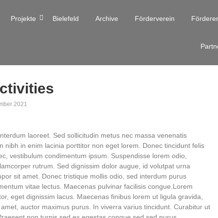
Projekte
Bielefeld
Archive
Förderverein
Fördere
Partn
ctivities
mber 2021
nterdum laoreet. Sed sollicitudin metus nec massa venenatis
n nibh in enim lacinia porttitor non eget lorem. Donec tincidunt felis
s nec, vestibulum condimentum ipsum. Suspendisse lorem odio,
ullamcorper rutrum. Sed dignissim dolor augue, id volutpat urna
or sit amet. Donec tristique mollis odio, sed interdum purus
rmentum vitae lectus. Maecenas pulvinar facilisis congue.Lorem
rtor, eget dignissim lacus. Maecenas finibus lorem ut ligula gravida,
it amet, auctor maximus purus. In viverra varius tincidunt. Curabitur ut
raesent non turpis sed ex egestas congue sed sed purus.